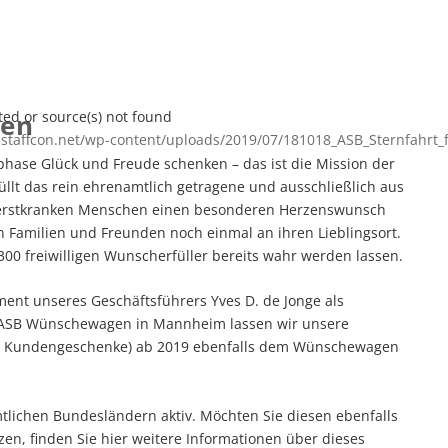
ted or source(s) not found
gen
.staffcon.net/wp-content/uploads/2019/07/181018_ASB_Sternfahrt_
phase Glück und Freude schenken – das ist die Mission der
llt das rein ehrenamtlich getragene und ausschließlich aus
hwerstkranken Menschen einen besonderen Herzenswunsch
n Familien und Freunden noch einmal an ihren Lieblingsort.
00 freiwilligen Wunscherfüller bereits wahr werden lassen.
zen, um die Lautstärke zu regeln.
nt unseres Geschäftsführers Yves D. de Jonge als
m ASB Wünschewagen in Mannheim lassen wir unsere
tt Kundengeschenke) ab 2019 ebenfalls dem Wünschewagen
lichen Bundesländern aktiv. Möchten Sie diesen ebenfalls
ützen, finden Sie hier weitere Informationen über dieses