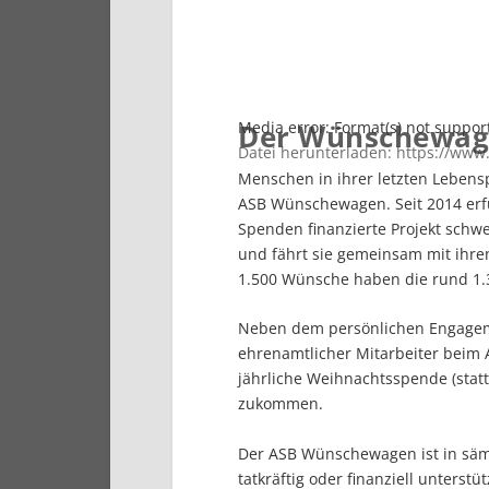
Media error: Format(s) not suppor
Der Wünschewa
Datei herunterladen: https://www
Menschen in ihrer letzten Lebens
ASB Wünschewagen. Seit 2014 erfü
Spenden finanzierte Projekt sc
00:00
und fährt sie gemeinsam mit ihre
1.500 Wünsche haben die rund 1.3
Pfeiltasten Hoch/Runter benut
Neben dem persönlichen Engageme
ehrenamtlicher Mitarbeiter bei
jährliche Weihnachtsspende (sta
zukommen.
Der ASB Wünschewagen ist in sämt
tatkräftig oder finanziell unterst